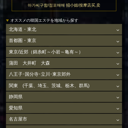
아가씨구함/점포매매 招小姐/按摩店买,卖
オススメの韓国エステを地域から探す
北海道・東北
首都圏・東京
東京/近郊（錦糸町～小岩～亀有～）
蒲田 大井町 大森
八王子･国分寺･立川･東京郊外
関東 (千葉、埼玉、茨城、栃木、群馬)
静岡県
愛知県
名古屋市