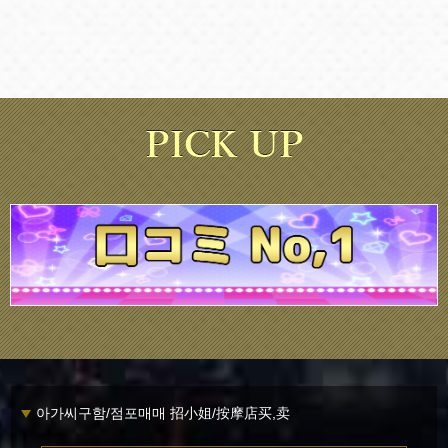
아가씨구함/점포매매 招小姐/按摩店买,卖