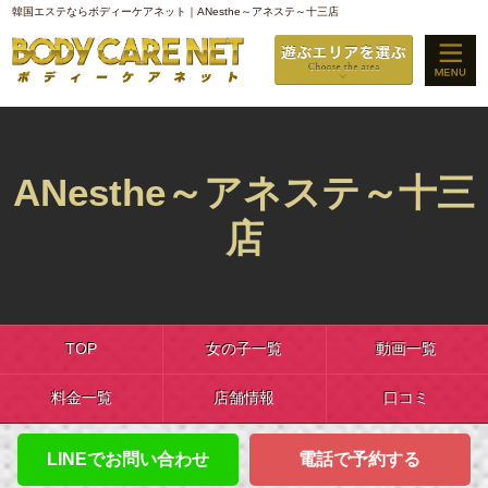
韓国エステならボディーケアネット｜ANesthe～アネステ～十三店
ANesthe～アネステ～十三
店
TOP
女の子一覧
動画一覧
料金一覧
店舗情報
口コミ
LINEでお問い合わせ
電話で予約する