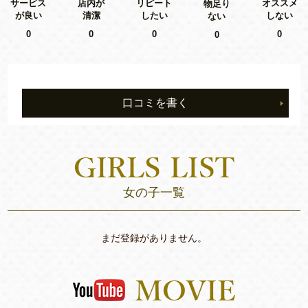
リピート
サービス
店内が
オススメ
物足り
したい
が良い
清潔
しない
ない
0
0
0
0
0
口コミを書く
女の子一覧
まだ登録がありません。