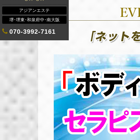
アジアンエステ
堺･堺東･和泉府中･南大阪
070-3992-7161