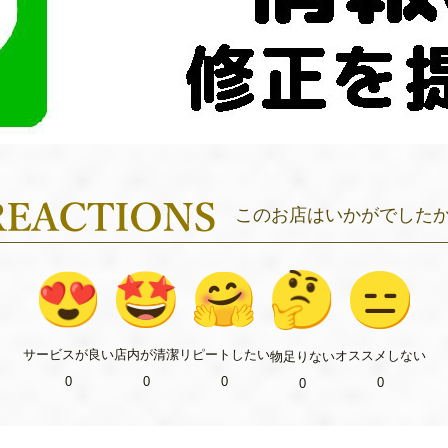
このお店はいかがでした
リピート
したい
サービス
が良い
店内が
清潔
オススメ
しない
物足り
ない
0
0
0
0
0