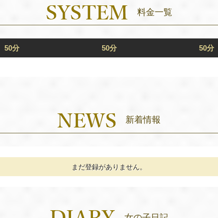
料金一覧
50分
50分
50分
新着情報
まだ登録がありません。
女の子日記