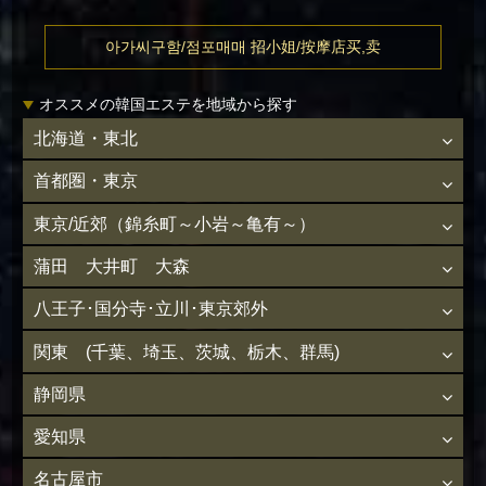
아가씨구함/점포매매 招小姐/按摩店买,卖
オススメの韓国エステを地域から探す
北海道・東北
首都圏・東京
東京/近郊（錦糸町～小岩～亀有～）
蒲田 大井町 大森
八王子･国分寺･立川･東京郊外
関東 (千葉、埼玉、茨城、栃木、群馬)
静岡県
愛知県
名古屋市