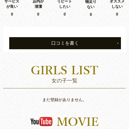
リピート
サービス
店内が
オススメ
物足り
したい
が良い
清潔
しない
ない
0
0
0
0
0
口コミを書く
女の子一覧
まだ登録がありません。