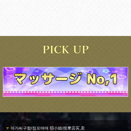
아가씨구함/점포매매 招小姐/按摩店买,卖