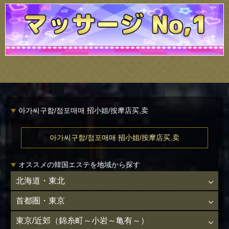
아가씨구함/점포매매 招小姐/按摩店买,卖
아가씨구함/점포매매 招小姐/按摩店买,卖
オススメの韓国エステを地域から探す
北海道・東北
首都圏・東京
東京/近郊（錦糸町～小岩～亀有～）