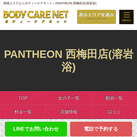
韓国エステならボディーケアネット｜PANTHEON 西梅田店(溶岩浴)
PANTHEON 西梅田店(溶岩
浴)
TOP
女の子一覧
動画一覧
料金一覧
店舗情報
口コミ
LINEでお問い合わせ
電話で予約する