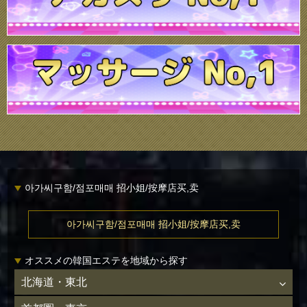
아가씨구함/점포매매 招小姐/按摩店买,卖
아가씨구함/점포매매 招小姐/按摩店买,卖
オススメの韓国エステを地域から探す
北海道・東北