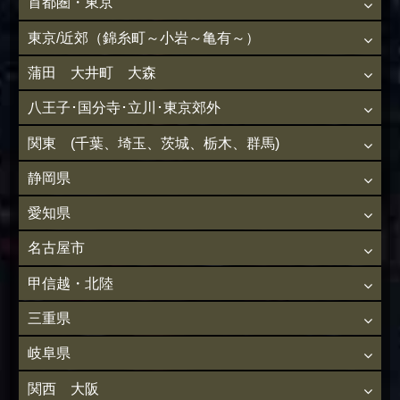
首都圏・東京
東京/近郊（錦糸町～小岩～亀有～）
蒲田 大井町 大森
八王子･国分寺･立川･東京郊外
関東 (千葉、埼玉、茨城、栃木、群馬)
静岡県
愛知県
名古屋市
甲信越・北陸
三重県
岐阜県
関西 大阪