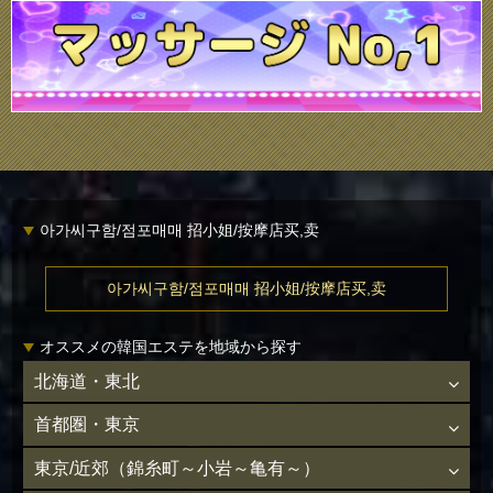
아가씨구함/점포매매 招小姐/按摩店买,卖
아가씨구함/점포매매 招小姐/按摩店买,卖
オススメの韓国エステを地域から探す
北海道・東北
首都圏・東京
東京/近郊（錦糸町～小岩～亀有～）