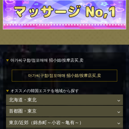
아가씨구함/점포매매 招小姐/按摩店买,卖
아가씨구함/점포매매 招小姐/按摩店买,卖
オススメの韓国エステを地域から探す
北海道・東北
首都圏・東京
東京/近郊（錦糸町～小岩～亀有～）