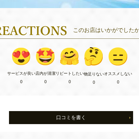
このお店はいかがでした
リピート
したい
サービス
が良い
店内が
清潔
オススメ
しない
物足り
ない
0
0
0
0
0
口コミを書く