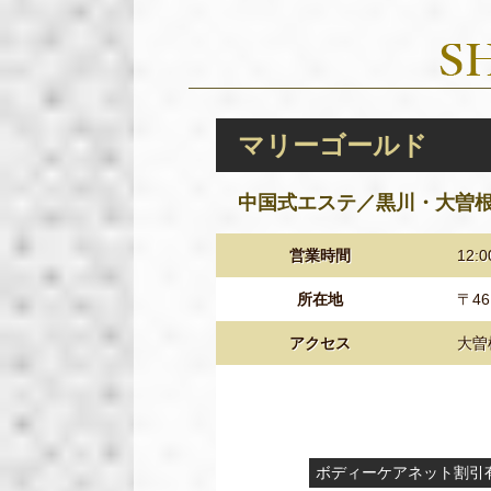
マリーゴールド
中国式エステ／黒川・大曽
営業時間
12:0
所在地
〒4
アクセス
大曽
ボディーケアネット割引