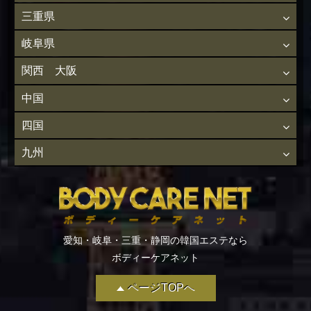
三重県
岐阜県
関西 大阪
中国
四国
九州
愛知・岐阜・三重・静岡の韓国エステなら
ボディーケアネット
ページTOPへ