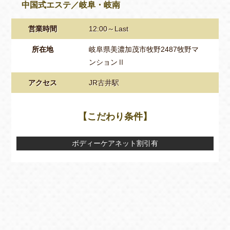
中国式エステ／岐阜・岐南
営業時間
12:00～Last
所在地
岐阜県美濃加茂市牧野2487牧野マ
ンションⅡ
アクセス
JR古井駅
【こだわり条件】
ボディーケアネット割引有