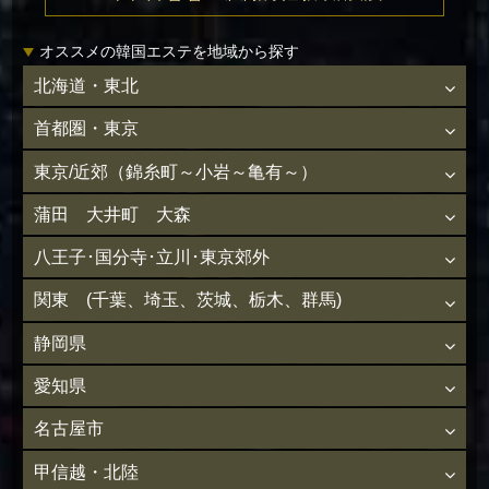
オススメの韓国エステを地域から探す
北海道・東北
首都圏・東京
東京/近郊（錦糸町～小岩～亀有～）
蒲田 大井町 大森
八王子･国分寺･立川･東京郊外
関東 (千葉、埼玉、茨城、栃木、群馬)
静岡県
愛知県
名古屋市
甲信越・北陸