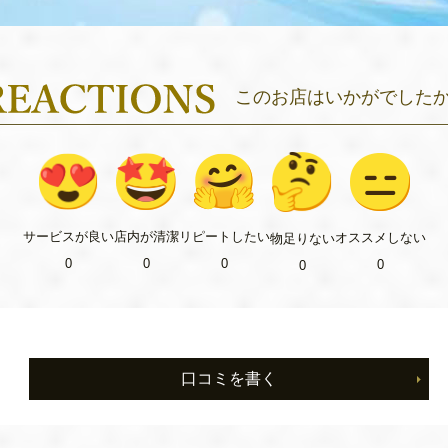
このお店はいかがでした
リピート
したい
サービス
が良い
店内が
清潔
オススメ
しない
物足り
ない
0
0
0
0
0
口コミを書く