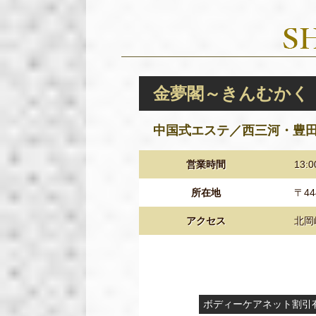
金夢閣～きんむかく
中国式エステ／西三河・豊
営業時間
13:
所在地
〒44
アクセス
北岡
ボディーケアネット割引