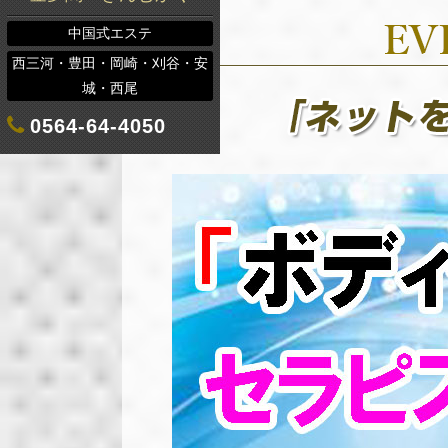
中国式エステ
西三河・豊田・岡崎・刈谷・安
城・西尾
0564-64-4050