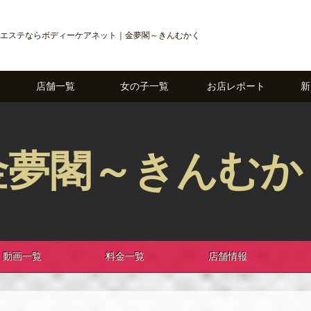
エステならボディーケアネット｜金夢閣～きんむかく
店舗一覧
女の子一覧
お店レポート
新
金夢閣～きんむか
動画一覧
料金一覧
店舗情報