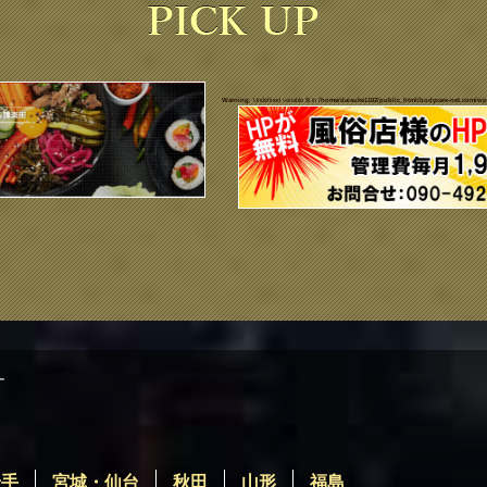
Warning
: Undefined variable $i in
/home/daisuke1102/public_html/bodycare-net.com/wp
す
岩手
宮城・仙台
秋田
山形
福島