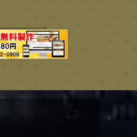
/wp-content/themes/ecco/single-shop.php
on line
679