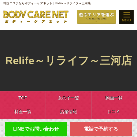
韓国エステならボディーケアネット｜Relife～リライフ～三河店
Relife～リライフ～三河店
TOP
女の子一覧
動画一覧
料金一覧
店舗情報
口コミ
LINEでお問い合わせ
電話で予約する