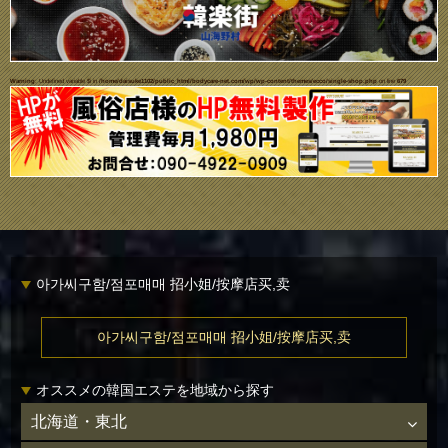
Warning
: Undefined variable $i in
/home/daisuke1102/public_html/bodycare-net.com/wp/wp-content/themes/ecco/single-shop.php
on line
679
아가씨구함/점포매매 招小姐/按摩店买,卖
아가씨구함/점포매매 招小姐/按摩店买,卖
オススメの韓国エステを地域から探す
北海道・東北