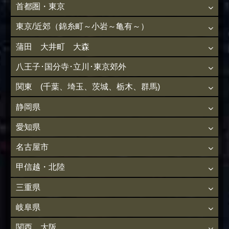
首都圏・東京
東京/近郊（錦糸町～小岩～亀有～）
蒲田 大井町 大森
八王子･国分寺･立川･東京郊外
関東 (千葉、埼玉、茨城、栃木、群馬)
静岡県
愛知県
名古屋市
甲信越・北陸
三重県
岐阜県
関西 大阪