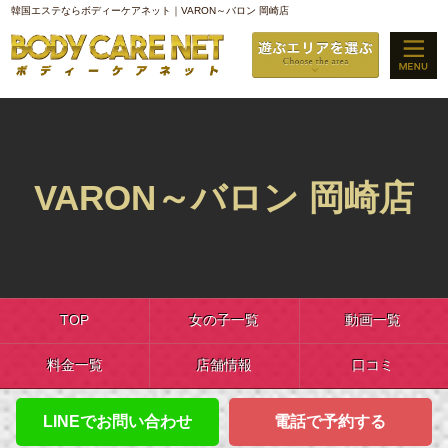
韓国エステならボディーケアネット｜VARON～バロン 岡崎店
VARON～バロン 岡崎店
TOP
女の子一覧
動画一覧
料金一覧
店舗情報
口コミ
LINEでお問い合わせ
電話で予約する