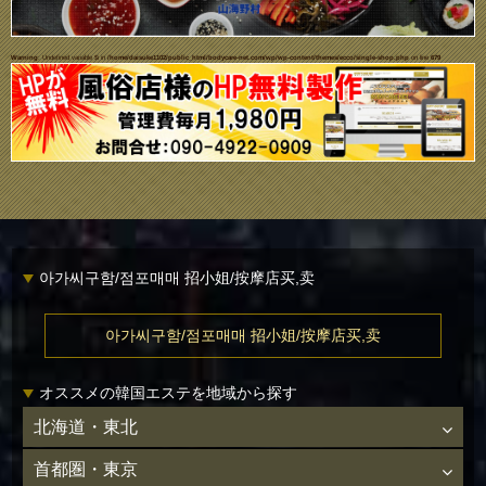
Warning
: Undefined variable $i in
/home/daisuke1102/public_html/bodycare-net.com/wp/wp-content/themes/ecco/single-shop.php
on line
679
아가씨구함/점포매매 招小姐/按摩店买,卖
아가씨구함/점포매매 招小姐/按摩店买,卖
オススメの韓国エステを地域から探す
北海道・東北
首都圏・東京