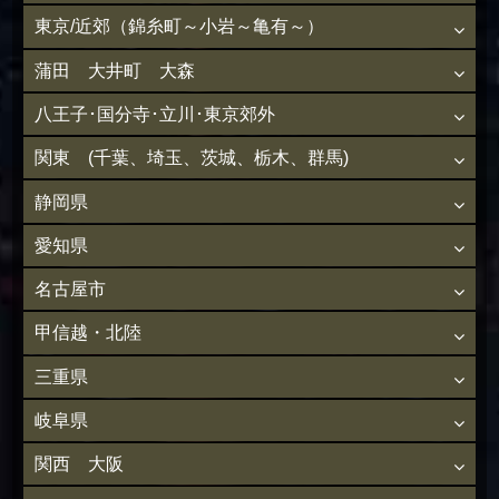
東京/近郊（錦糸町～小岩～亀有～）
蒲田 大井町 大森
八王子･国分寺･立川･東京郊外
関東 (千葉、埼玉、茨城、栃木、群馬)
静岡県
愛知県
名古屋市
甲信越・北陸
三重県
岐阜県
関西 大阪