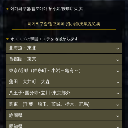
아가씨구함/점포매매 招小姐/按摩店买,卖
아가씨구함/점포매매 招小姐/按摩店买,卖
オススメの韓国エステを地域から探す
北海道・東北
首都圏・東京
東京/近郊（錦糸町～小岩～亀有～）
蒲田 大井町 大森
八王子･国分寺･立川･東京郊外
関東 (千葉、埼玉、茨城、栃木、群馬)
静岡県
愛知県