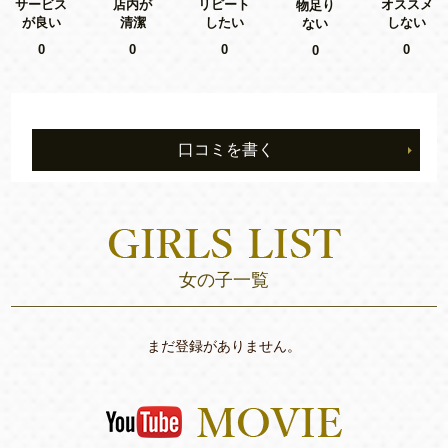
リピート
サービス
店内が
オススメ
物足り
したい
が良い
清潔
しない
ない
0
0
0
0
0
口コミを書く
女の子一覧
まだ登録がありません。