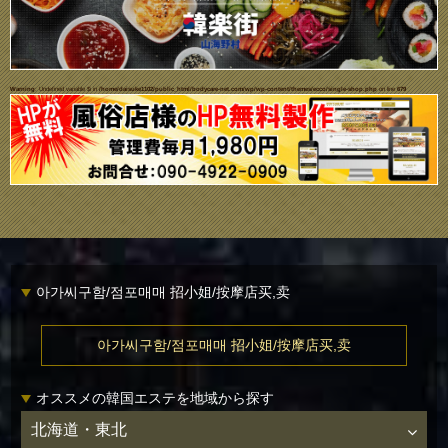
Warning
: Undefined variable $i in
/home/daisuke1102/public_html/bodycare-net.com/wp/wp-content/themes/ecco/single-shop.php
on line
679
아가씨구함/점포매매 招小姐/按摩店买,卖
아가씨구함/점포매매 招小姐/按摩店买,卖
オススメの韓国エステを地域から探す
北海道・東北