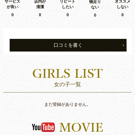
リピート
サービス
店内が
オススメ
物足り
したい
が良い
清潔
しない
ない
0
0
0
0
0
口コミを書く
女の子一覧
まだ登録がありません。