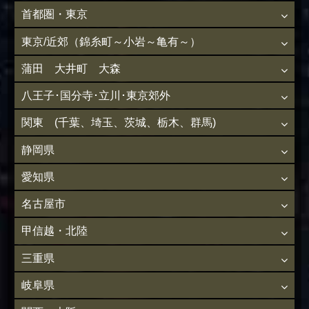
首都圏・東京
東京/近郊（錦糸町～小岩～亀有～）
蒲田 大井町 大森
八王子･国分寺･立川･東京郊外
関東 (千葉、埼玉、茨城、栃木、群馬)
静岡県
愛知県
名古屋市
甲信越・北陸
三重県
岐阜県