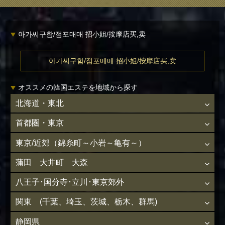
아가씨구함/점포매매 招小姐/按摩店买,卖
아가씨구함/점포매매 招小姐/按摩店买,卖
オススメの韓国エステを地域から探す
北海道・東北
首都圏・東京
東京/近郊（錦糸町～小岩～亀有～）
蒲田 大井町 大森
八王子･国分寺･立川･東京郊外
関東 (千葉、埼玉、茨城、栃木、群馬)
静岡県