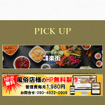
Warning
: Undefined variable $i in
/home/daisuke1102/public_html/bodycare-net.com/wp/wp-content/themes/ecco/single-shop.php
on line
679