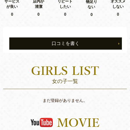
リピート
サービス
店内が
オススメ
物足り
したい
が良い
清潔
しない
ない
0
0
0
0
0
口コミを書く
女の子一覧
まだ登録がありません。