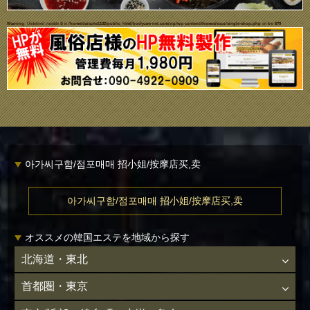
Warning
: Undefined variable $i in
/home/daisuke1102/public_html/bodycare-net.com/wp/wp-content/themes/ecco/single-shop.php
on line
679
아가씨구함/점포매매 招小姐/按摩店买,卖
아가씨구함/점포매매 招小姐/按摩店买,卖
オススメの韓国エステを地域から探す
北海道・東北
首都圏・東京