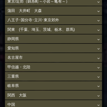
東京/近郊（錦糸町～小岩～亀有～）
蒲田 大井町 大森
八王子･国分寺･立川･東京郊外
関東 (千葉、埼玉、茨城、栃木、群馬)
静岡県
愛知県
名古屋市
甲信越・北陸
三重県
岐阜県
関西 大阪
中国