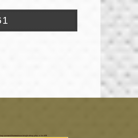
61
/wp-content/themes/ecco/single-shop.php
on line
679