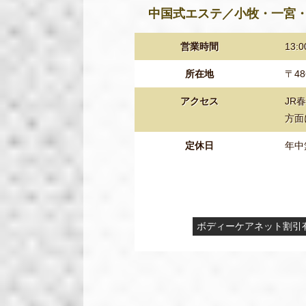
中国式エステ／小牧・一宮
営業時間
13:
所在地
〒4
アクセス
JR
方面
定休日
年中
ボディーケアネット割引