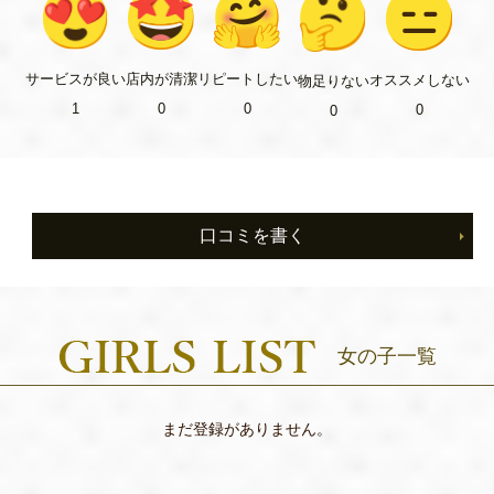
リピート
したい
サービス
が良い
店内が
清潔
オススメ
しない
物足り
ない
0
1
0
0
0
口コミを書く
女の子一覧
まだ登録がありません。