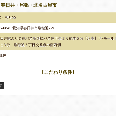
・春日井・尾張・北名古屋市
00～翌3:00
86-0845 愛知県春日井市瑞穂通7-9
春日井駅より名鉄バス鳥居松バス停下車より徒歩５分【お車】ザ･モール
に３分 瑞穂通７丁目交差点の南西側
無休
【こだわり条件】
有