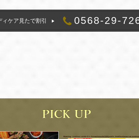
0568-29-72
ディケア見たで割引
Warning
: Undefined variable $i in
/home/daisuke1102/public_html/bodycare-net.com/wp