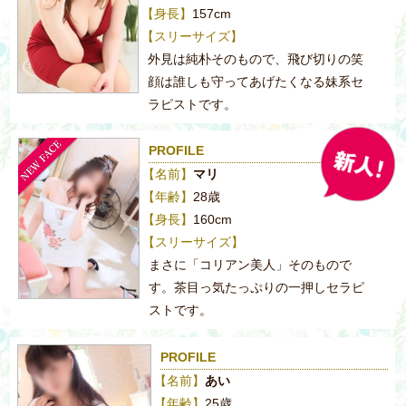
【身長】
157cm
【スリーサイズ】
外見は純朴そのもので、飛び切りの笑
顔は誰しも守ってあげたくなる妹系セ
ラピストです。
PROFILE
【名前】
マリ
【年齢】
28歳
【身長】
160cm
【スリーサイズ】
まさに「コリアン美人」そのもので
す。茶目っ気たっぷりの一押しセラピ
ストです。
PROFILE
【名前】
あい
【年齢】
25歳