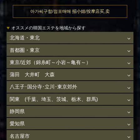
아가씨구함/점포매매 招小姐/按摩店买,卖
オススメの韓国エステを地域から探す
北海道・東北
首都圏・東京
東京/近郊（錦糸町～小岩～亀有～）
蒲田 大井町 大森
八王子･国分寺･立川･東京郊外
関東 (千葉、埼玉、茨城、栃木、群馬)
静岡県
愛知県
名古屋市