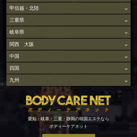
甲信越・北陸
三重県
岐阜県
関西 大阪
中国
四国
九州
愛知・岐阜・三重・静岡の韓国エステなら
ボディーケアネット