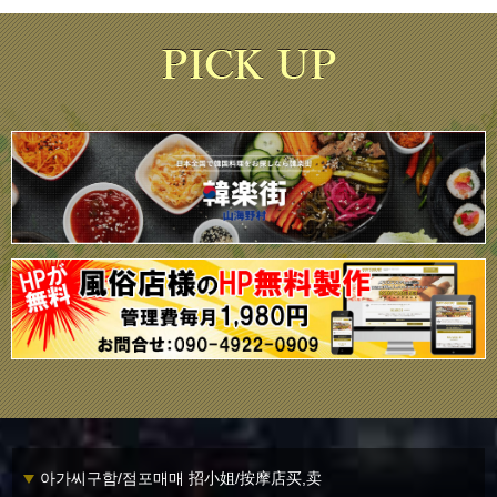
아가씨구함/점포매매 招小姐/按摩店买,卖