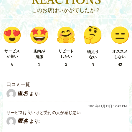
このお店はいかがでしたか？
リピート
サービス
店内が
オススメ
物足り
したい
が良い
清潔
しない
ない
2
6
1
42
3
口コミ一覧
匿名
より:
2025年11月11日 12:43 PM
サービスは良いけど受付の人が感じ悪い
匿名
より: