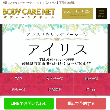
韓国エステならボディーケアネット｜【アイリス】石岡市/茨城県
TOP
女の子一覧
動画一覧
料金一覧
店舗情報
口コミ
LINEでお問い合わせ
電話で予約する