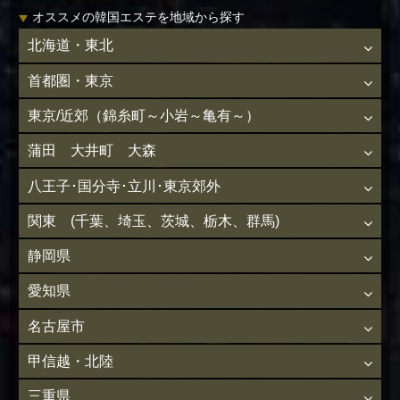
オススメの韓国エステを地域から探す
北海道・東北
首都圏・東京
東京/近郊（錦糸町～小岩～亀有～）
蒲田 大井町 大森
八王子･国分寺･立川･東京郊外
関東 (千葉、埼玉、茨城、栃木、群馬)
静岡県
愛知県
名古屋市
甲信越・北陸
三重県