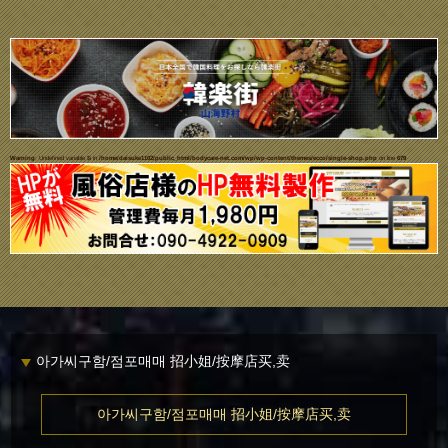
Warning
: Undefined variable $i in
/home/daisuke1102/public_html/bodycare-net.com/wp/wp-content/themes/ecco/single-shop.php
on line
679
아가씨구함/점포매매 招小姐/按摩店买,卖
아가씨구함/점포매매 招小姐/按摩店买,卖