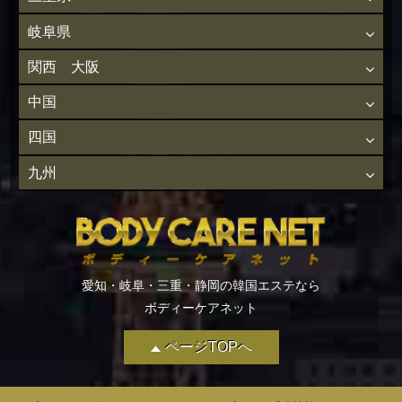
岐阜県
関西 大阪
中国
四国
九州
愛知・岐阜・三重・静岡の韓国エステなら
ボディーケアネット
ページTOPへ