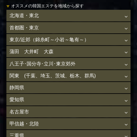
オススメの韓国エステを地域から探す
北海道・東北
首都圏・東京
東京/近郊（錦糸町～小岩～亀有～）
蒲田 大井町 大森
八王子･国分寺･立川･東京郊外
関東 (千葉、埼玉、茨城、栃木、群馬)
静岡県
愛知県
名古屋市
甲信越・北陸
三重県