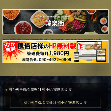
Warning
: Undefined variable $i in
/home/daisuke1102/public_html/bodycare-net.com/wp/wp-content/themes/ecco/single-shop.php
on line
679
아가씨구함/점포매매 招小姐/按摩店买,卖
아가씨구함/점포매매 招小姐/按摩店买,卖