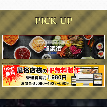
Warning
: Undefined variable $i in
/home/daisuke1102/public_html/bodycare-net.com/wp/wp-content/themes/ecco/single-shop.php
on line
679