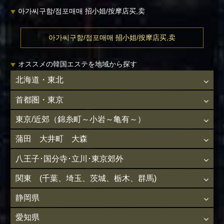
아가씨구함/점포매매 招小姐/按摩店买,卖
아가씨구함/점포매매 招小姐/按摩店买,卖
オススメの韓国エステを地域から探す
北海道・東北
首都圏・東京
東京/近郊（錦糸町～小岩～亀有～）
蒲田 大井町 大森
八王子･国分寺･立川･東京郊外
関東 (千葉、埼玉、茨城、栃木、群馬)
静岡県
愛知県