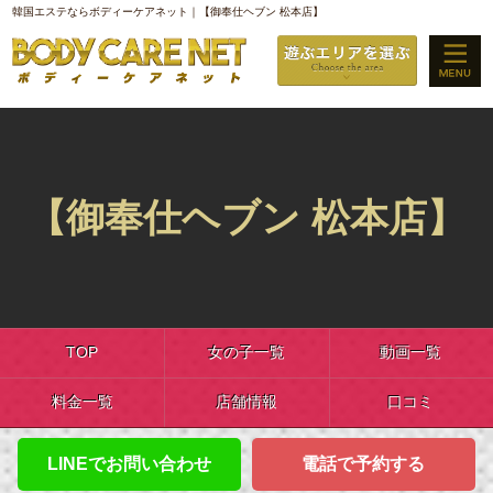
韓国エステならボディーケアネット｜【御奉仕ヘブン 松本店】
【御奉仕ヘブン 松本店】
TOP
女の子一覧
動画一覧
料金一覧
店舗情報
口コミ
LINEでお問い合わせ
電話で予約する