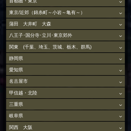
首都圏・東京
東京/近郊（錦糸町～小岩～亀有～）
蒲田 大井町 大森
八王子･国分寺･立川･東京郊外
関東 (千葉、埼玉、茨城、栃木、群馬)
静岡県
愛知県
名古屋市
甲信越・北陸
三重県
岐阜県
関西 大阪