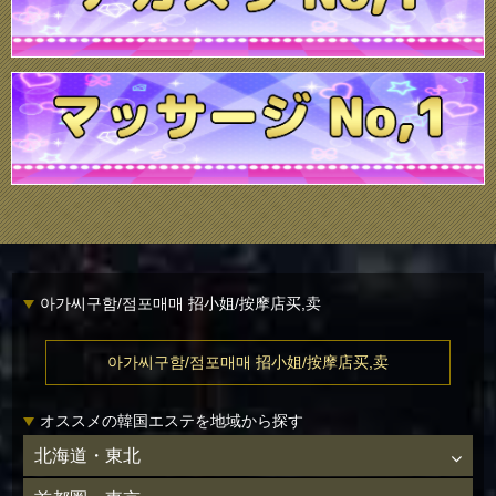
아가씨구함/점포매매 招小姐/按摩店买,卖
아가씨구함/점포매매 招小姐/按摩店买,卖
オススメの韓国エステを地域から探す
北海道・東北