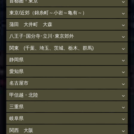
首都圏・東京
東京/近郊（錦糸町～小岩～亀有～）
蒲田 大井町 大森
八王子･国分寺･立川･東京郊外
関東 (千葉、埼玉、茨城、栃木、群馬)
静岡県
愛知県
名古屋市
甲信越・北陸
三重県
岐阜県
関西 大阪