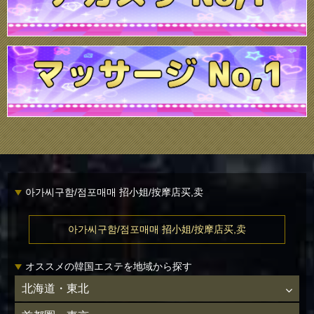
아가씨구함/점포매매 招小姐/按摩店买,卖
아가씨구함/점포매매 招小姐/按摩店买,卖
オススメの韓国エステを地域から探す
北海道・東北