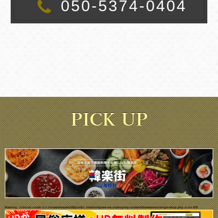
050-5374-0404
Warning
: Undefined variable $i in
/home/daisuke1102/public_html/bodycare-net.com/wp/wp-content/themes/ecco/single-shop.php
on line
679