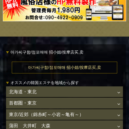
아가씨구함/점포매매 招小姐/按摩店买,卖
아가씨구함/점포매매 招小姐/按摩店买,卖
オススメの韓国エステを地域から探す
北海道・東北
首都圏・東京
東京/近郊（錦糸町～小岩～亀有～）
蒲田 大井町 大森