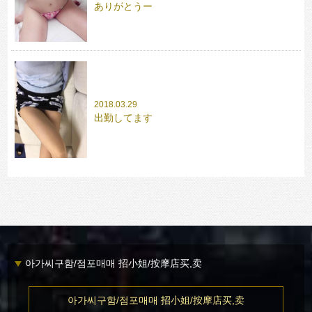
ありがとうー
2018.03.29
出勤してます
아가씨구함/점포매매 招小姐/按摩店买,卖
아가씨구함/점포매매 招小姐/按摩店买,卖