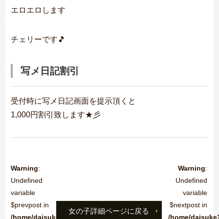
エロエロします
チェリーです🎵
写メ日記割引
受付時に写メ日記画面を提示頂くと
1,000円割引致します★彡
Warning
:
Warning
:
Undefined
Undefined
variable
variable
$prevpost in
$nextpost in
女の子詳細ページに戻る
/home/daisuke1102/public_html/bodycare-
/home/daisuke1