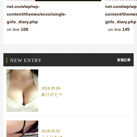
net.com/wp/wp-
net.com/wp/wp
content/themes/ecco/single-
content/themes
girls_diary.php
girls_diary.php
on line
109
on line
145
NEW ENTRY
新着記事
2018.05.09
ありがとー
2018.05.02