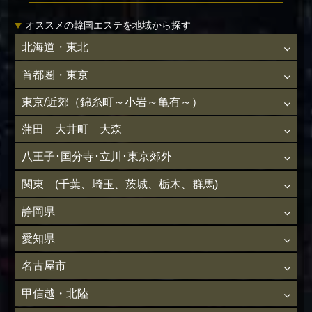
オススメの韓国エステを地域から探す
北海道・東北
首都圏・東京
東京/近郊（錦糸町～小岩～亀有～）
蒲田 大井町 大森
八王子･国分寺･立川･東京郊外
関東 (千葉、埼玉、茨城、栃木、群馬)
静岡県
愛知県
名古屋市
甲信越・北陸