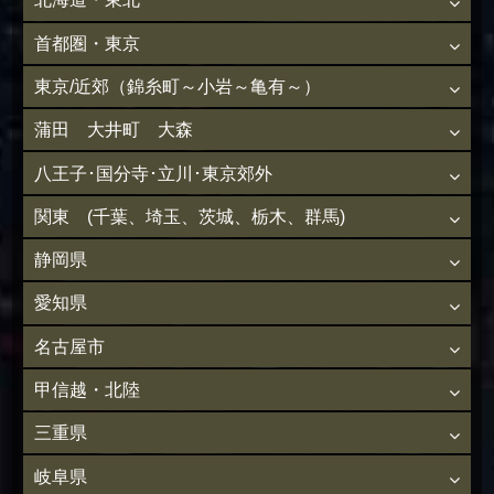
首都圏・東京
東京/近郊（錦糸町～小岩～亀有～）
蒲田 大井町 大森
八王子･国分寺･立川･東京郊外
関東 (千葉、埼玉、茨城、栃木、群馬)
静岡県
愛知県
名古屋市
甲信越・北陸
三重県
岐阜県