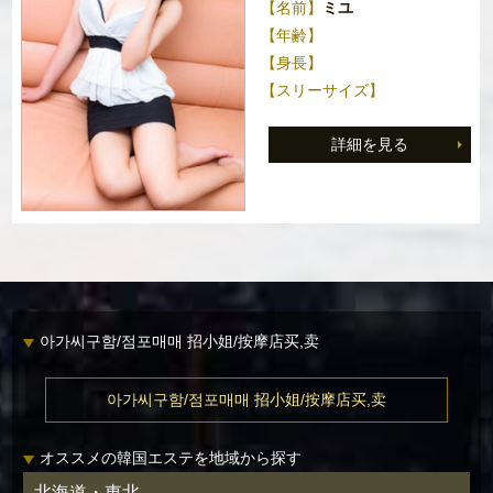
【名前】
ミユ
【年齢】
【身長】
【スリーサイズ】
詳細を見る
아가씨구함/점포매매 招小姐/按摩店买,卖
아가씨구함/점포매매 招小姐/按摩店买,卖
オススメの韓国エステを地域から探す
北海道・東北