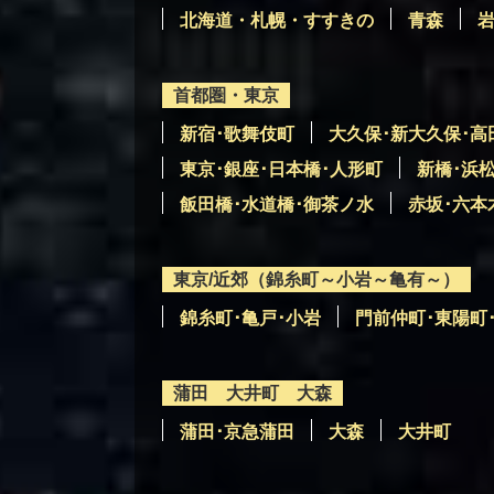
北海道・札幌・すすきの
青森
首都圏・東京
新宿･歌舞伎町
大久保･新大久保･高
東京･銀座･日本橋･人形町
新橋･浜
飯田橋･水道橋･御茶ノ水
赤坂･六本
東京/近郊（錦糸町～小岩～亀有～）
錦糸町･亀戸･小岩
門前仲町･東陽町
蒲田 大井町 大森
蒲田･京急蒲田
大森
大井町