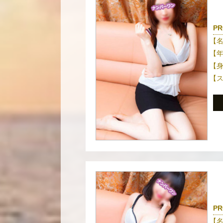
PR
【
【
【
【
PR
【