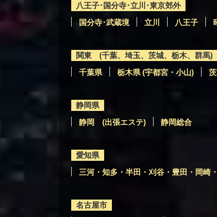
八王子･国分寺･立川･東京郊外
国分寺･武蔵境
立川
八王子
関東 (千葉、埼玉、茨城、栃木、群馬)
千葉県
栃木県 (宇都宮・小山)
茨
静岡県
静岡 (出張エステ)
静岡総合
愛知県
三河・知多・半田・刈谷・豊田・岡崎
名古屋市