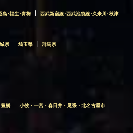
昭島･福生･青梅
西武新宿線･西武池袋線･久米川･秋津
城県
埼玉県
群馬県
・豊橋
小牧・一宮・春日井・尾張・北名古屋市