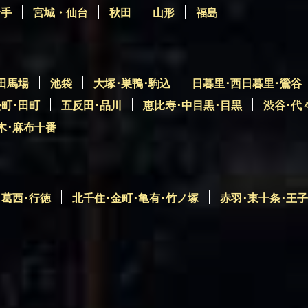
岩手
宮城・仙台
秋田
山形
福島
田馬場
池袋
大塚･巣鴨･駒込
日暮里･西日暮里･鶯谷
松町･田町
五反田･品川
恵比寿･中目黒･目黒
渋谷･代
木･麻布十番
･葛西･行徳
北千住･金町･亀有･竹ノ塚
赤羽･東十条･王子