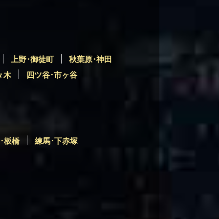
上野･御徒町
秋葉原･神田
々木
四ツ谷･市ヶ谷
･板橋
練馬･下赤塚