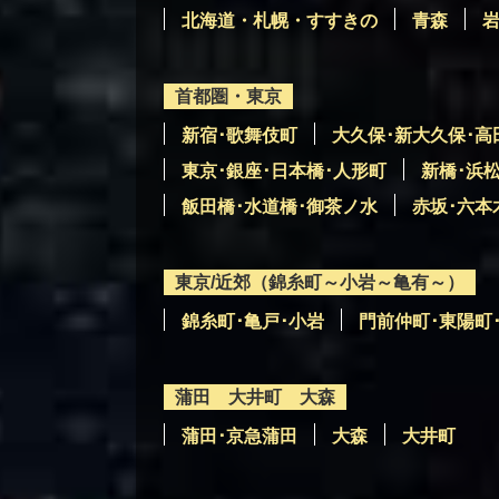
北海道・札幌・すすきの
青森
首都圏・東京
新宿･歌舞伎町
大久保･新大久保･高
東京･銀座･日本橋･人形町
新橋･浜
飯田橋･水道橋･御茶ノ水
赤坂･六本
東京/近郊（錦糸町～小岩～亀有～）
錦糸町･亀戸･小岩
門前仲町･東陽町
蒲田 大井町 大森
蒲田･京急蒲田
大森
大井町