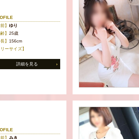
OFILE
名前】
ゆり
年齢】
25歳
身長】
156cm
スリーサイズ】
詳細を見る
OFILE
名前】
みき