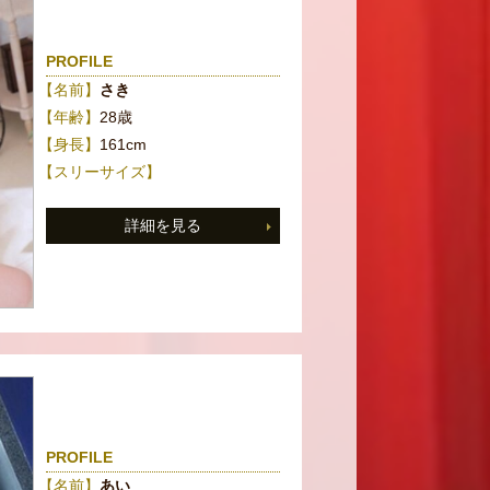
PROFILE
【名前】
さき
【年齢】
28歳
【身長】
161cm
【スリーサイズ】
詳細を見る
PROFILE
【名前】
あい