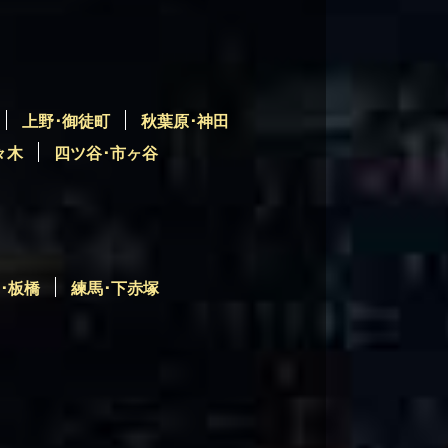
上野･御徒町
秋葉原･神田
々木
四ツ谷･市ヶ谷
･板橋
練馬･下赤塚