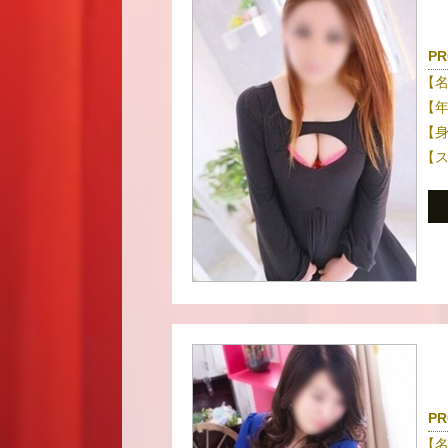
PR
【
【
【
【
PR
【