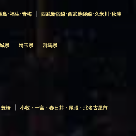
昭島･福生･青梅
西武新宿線･西武池袋線･久米川･秋津
城県
埼玉県
群馬県
・豊橋
小牧・一宮・春日井・尾張・北名古屋市