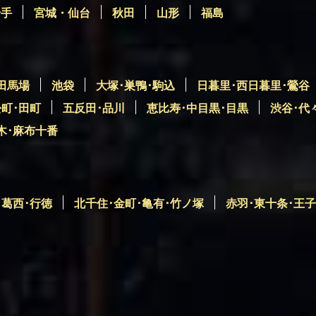
岩手
宮城・仙台
秋田
山形
福島
田馬場
池袋
大塚･巣鴨･駒込
日暮里･西日暮里･鶯谷
松町･田町
五反田･品川
恵比寿･中目黒･目黒
渋谷･代
木･麻布十番
･葛西･行徳
北千住･金町･亀有･竹ノ塚
赤羽･東十条･王子