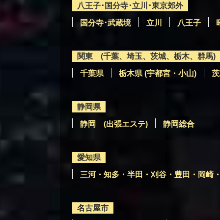
八王子･国分寺･立川･東京郊外
国分寺･武蔵境
立川
八王子
関東 (千葉、埼玉、茨城、栃木、群馬)
千葉県
栃木県 (宇都宮・小山)
茨
静岡県
静岡 (出張エステ)
静岡総合
愛知県
三河・知多・半田・刈谷・豊田・岡崎
名古屋市