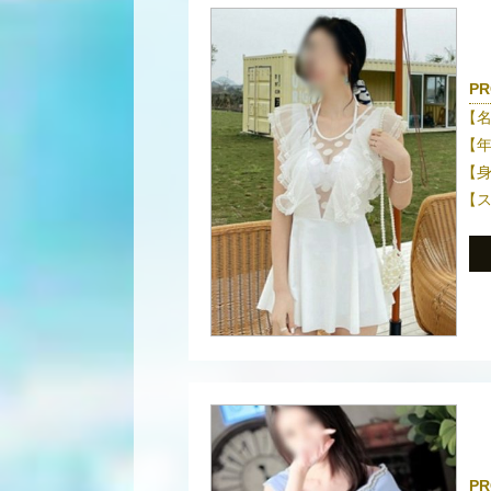
PR
【
【
【
【
PR