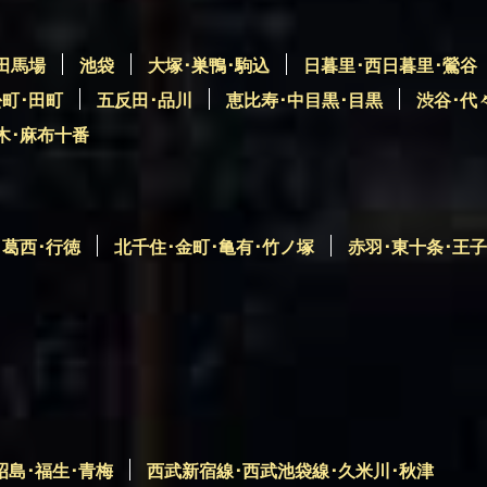
田馬場
池袋
大塚･巣鴨･駒込
日暮里･西日暮里･鶯谷
松町･田町
五反田･品川
恵比寿･中目黒･目黒
渋谷･代
木･麻布十番
･葛西･行徳
北千住･金町･亀有･竹ノ塚
赤羽･東十条･王子
昭島･福生･青梅
西武新宿線･西武池袋線･久米川･秋津