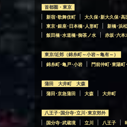
首都圏・東京
新宿･歌舞伎町
大久保･新大久保･高
東京･銀座･日本橋･人形町
新橋･浜
飯田橋･水道橋･御茶ノ水
赤坂･六本
東京/近郊（錦糸町～小岩～亀有～）
錦糸町･亀戸･小岩
門前仲町･東陽町
蒲田 大井町 大森
蒲田･京急蒲田
大森
大井町
八王子･国分寺･立川･東京郊外
国分寺･武蔵境
立川
八王子