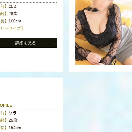
名前】
ユミ
年齢】
28歳
身長】
160cm
スリーサイズ】
詳細を見る
OFILE
名前】
ソラ
年齢】
25歳
身長】
154cm