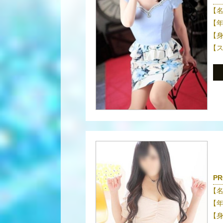
【
【
【
【
PR
【
【
【