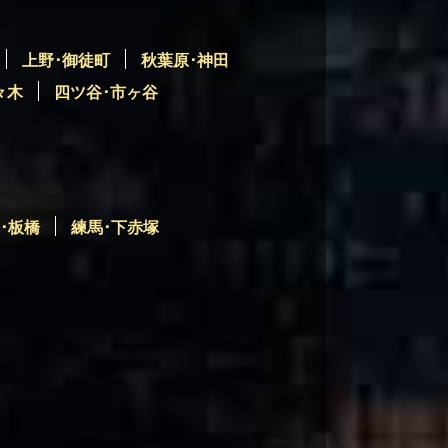
上野･御徒町
秋葉原･神田
々木
四ツ谷･市ヶ谷
･板橋
練馬･下赤塚