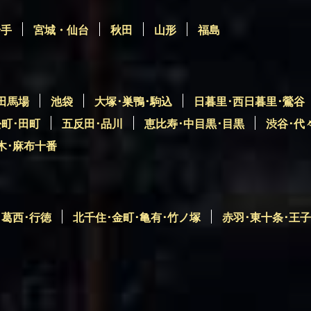
岩手
宮城・仙台
秋田
山形
福島
田馬場
池袋
大塚･巣鴨･駒込
日暮里･西日暮里･鶯谷
松町･田町
五反田･品川
恵比寿･中目黒･目黒
渋谷･代
木･麻布十番
･葛西･行徳
北千住･金町･亀有･竹ノ塚
赤羽･東十条･王子