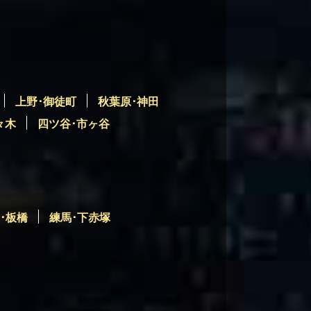
上野･御徒町
秋葉原･神田
々木
四ツ谷･市ヶ谷
･板橋
練馬･下赤塚