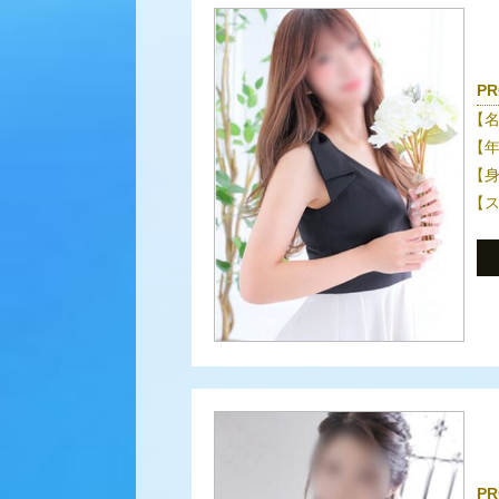
PR
【
【
【
【
PR