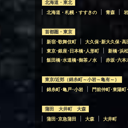
北海道・東北
北海道・札幌・すすきの
青森
首都圏・東京
新宿･歌舞伎町
大久保･新大久保･高
東京･銀座･日本橋･人形町
新橋･浜
飯田橋･水道橋･御茶ノ水
赤坂･六本
東京/近郊（錦糸町～小岩～亀有～）
錦糸町･亀戸･小岩
門前仲町･東陽町
蒲田 大井町 大森
蒲田･京急蒲田
大森
大井町