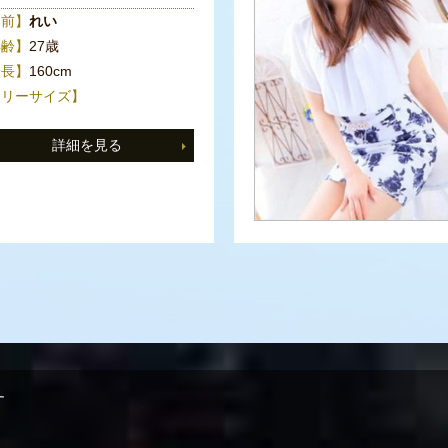
名前】
れい
年齢】
27歳
身長】
160cm
スリーサイズ】
詳細を見る
す