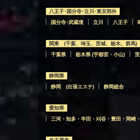
八王子･国分寺･立川･東京郊外
国分寺･武蔵境
立川
八王子
関東 (千葉、埼玉、茨城、栃木、群馬)
千葉県
栃木県 (宇都宮・小山)
茨
静岡県
静岡 (出張エステ)
静岡総合
愛知県
三河・知多・半田・刈谷・豊田・岡崎