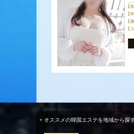
【
【
【
【
オススメの韓国エステを地域から探