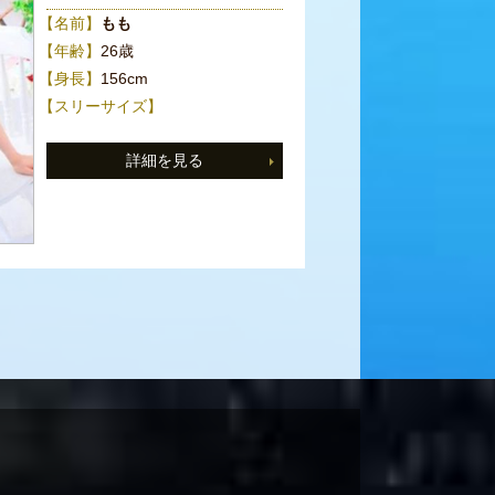
【名前】
もも
【年齢】
26歳
【身長】
156cm
【スリーサイズ】
詳細を見る