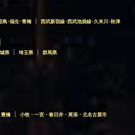
昭島･福生･青梅
西武新宿線･西武池袋線･久米川･秋津
城県
埼玉県
群馬県
・豊橋
小牧・一宮・春日井・尾張・北名古屋市