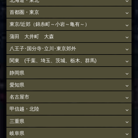
北海道・東北
首都圏・東京
東京/近郊（錦糸町～小岩～亀有～）
蒲田 大井町 大森
八王子･国分寺･立川･東京郊外
関東 (千葉、埼玉、茨城、栃木、群馬)
静岡県
愛知県
名古屋市
甲信越・北陸
三重県
岐阜県