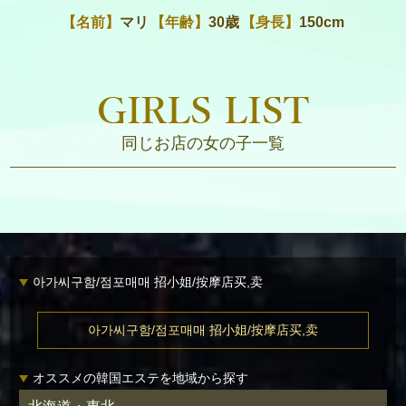
【名前】
マリ
【年齢】
30歳
【身長】
150cm
同じお店の女の子一覧
아가씨구함/점포매매 招小姐/按摩店买,卖
아가씨구함/점포매매 招小姐/按摩店买,卖
オススメの韓国エステを地域から探す