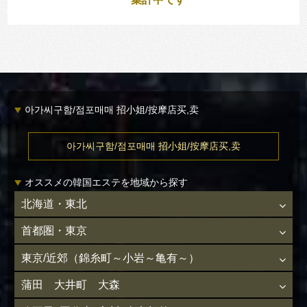
아가씨구함/점포매매 招小姐/按摩店买,卖
아가씨구함/점포매매 招小姐/按摩店买,卖
オススメの韓国エステを地域から探す
北海道・東北
首都圏・東京
東京/近郊（錦糸町～小岩～亀有～）
蒲田 大井町 大森