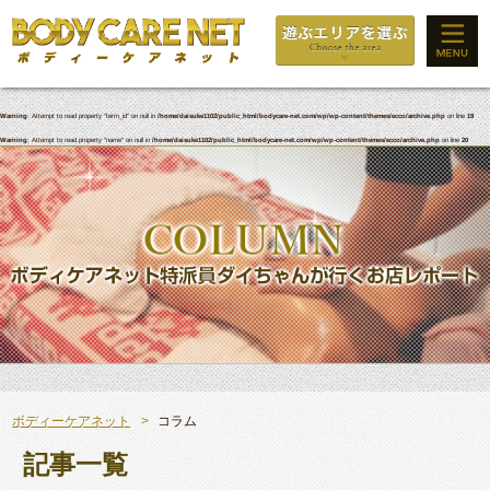
Warning
: Attempt to read property "term_id" on null in
/home/daisuke1102/public_html/bodycare-net.com/wp/wp-content/themes/ecco/archive.php
on line
19
Warning
: Attempt to read property "name" on null in
/home/daisuke1102/public_html/bodycare-net.com/wp/wp-content/themes/ecco/archive.php
on line
20
ボディーケアネット
コラム
記事一覧